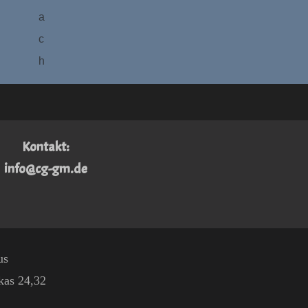
a
c
h
Kontakt:
info@cg-gm.de
us
as 24,32